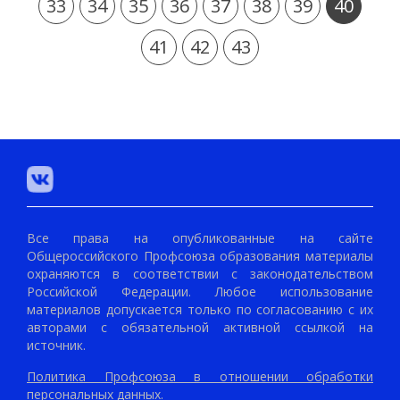
33
34
35
36
37
38
39
40
41
42
43
Все права на опубликованные на сайте
Общероссийского Профсоюза образования материалы
охраняются в соответствии с законодательством
Российской Федерации. Любое использование
материалов допускается только по согласованию с их
авторами с обязательной активной ссылкой на
источник.
Политика Профсоюза в отношении обработки
персональных данных.