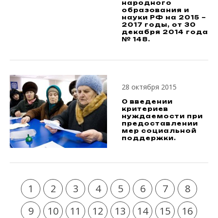
народного
образования и
науки РФ на 2015 –
2017 годы, от 30
декабря 2014 года
№ 148.
28 октября 2015
О введении
критериев
нуждаемости при
предоставлении
мер социальной
поддержки.
1
2
3
4
5
6
7
8
9
10
11
12
13
14
15
16