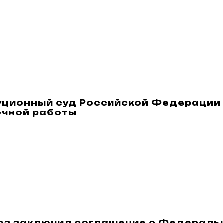
уционный суд Российской Федерации
очной работы
з заключил соглашение с Федераль