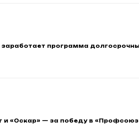
и заработает программа долгосрочн
т и «Оскар» — за победу в «Профсою