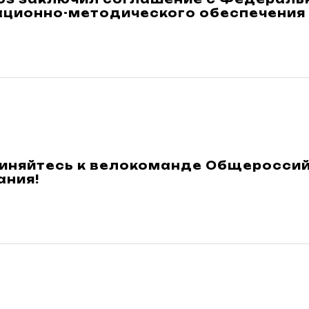
ационно-методического обеспечения
иняйтесь к велокоманде Общеросси
ания!