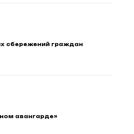
ых сбережений граждан
зном авангарде»