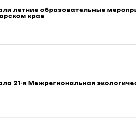
али летние образовательные меропр
арском крае
ала 21-я Межрегиональная экологиче