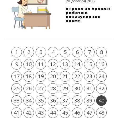
20 декабря 2022
«Право на право»:
работа в
каникулярное
время
1
2
3
4
5
6
7
8
9
10
11
12
13
14
15
16
17
18
19
20
21
22
23
24
25
26
27
28
29
30
31
32
33
34
35
36
37
38
39
40
41
42
43
44
45
46
47
48