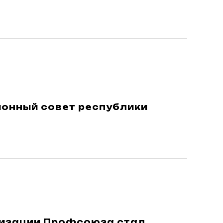
ионный совет республики
низации Профсоюза стал