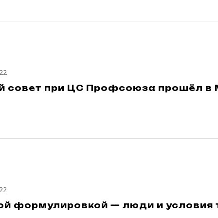
22
й cовет при ЦС Профсоюза прошёл в
22
ой формулировкой — люди и условия 