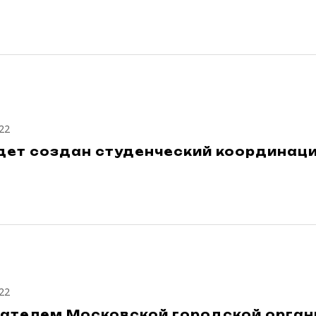
22
удет создан студенческий координац
22
ателем Московской городской орга