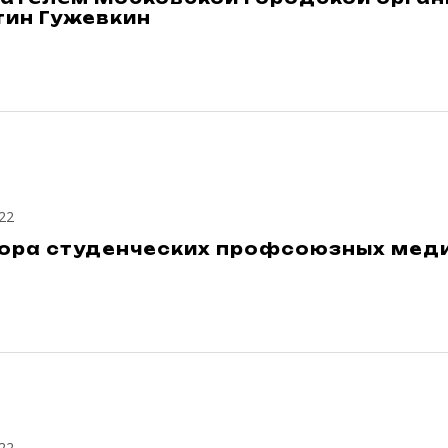
тин Гужевкин
22
бора студенческих профсоюзных ме
22