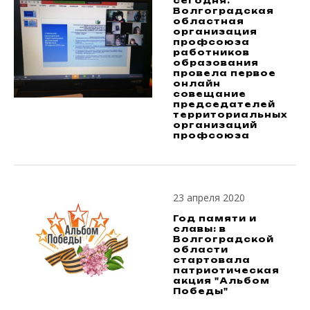
сегодня.
Волгоградская
областная
организация
профсоюза
работников
образования
провела первое
онлайн
совещание
председателей
территориальных
организаций
профсоюза
23 апреля 2020
Год памяти и
славы: в
Волгоградской
области
стартовала
патриотическая
акция "Альбом
Победы"