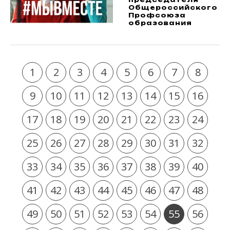
Общероссийского
Профсоюза
образования
1
2
3
4
5
6
7
8
9
10
11
12
13
14
15
16
17
18
19
20
21
22
23
24
25
26
27
28
29
30
31
32
33
34
35
36
37
38
39
40
41
42
43
44
45
46
47
48
49
50
51
52
53
54
55
56