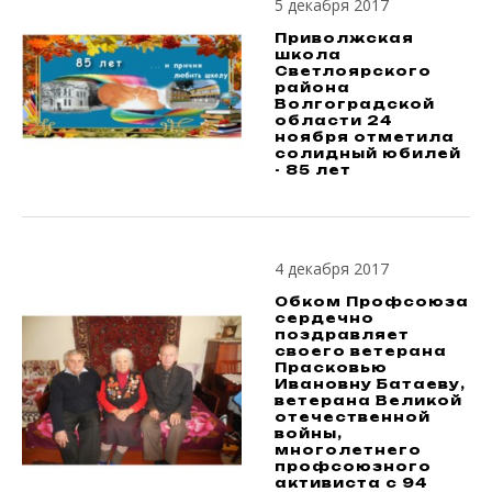
5 декабря 2017
Приволжская
школа
Светлоярского
района
Волгоградской
области 24
ноября отметила
солидный юбилей
- 85 лет
4 декабря 2017
Обком Профсоюза
сердечно
поздравляет
своего ветерана
Прасковью
Ивановну Батаеву,
ветерана Великой
отечественной
войны,
многолетнего
профсоюзного
активиста с 94