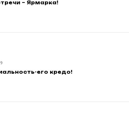
тречи – Ярмарка!
19
иальность-его кредо!