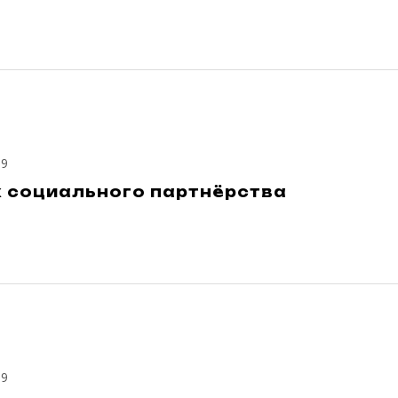
19
х социального партнёрства
19