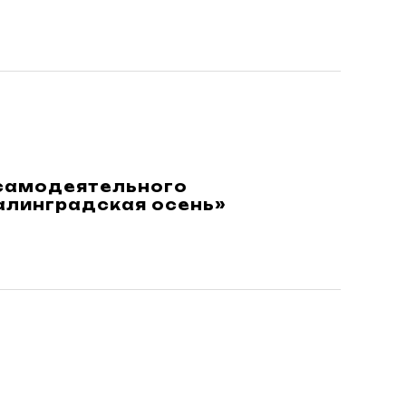
 самодеятельного
алинградская осень»