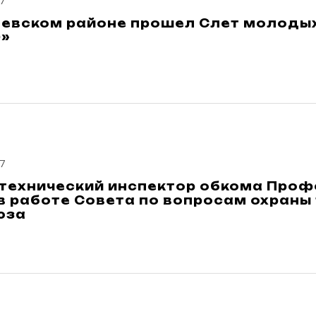
7
аевском районе прошел Слет молоды
»
7
технический инспектор обкома Проф
в работе Совета по вопросам охраны 
юза