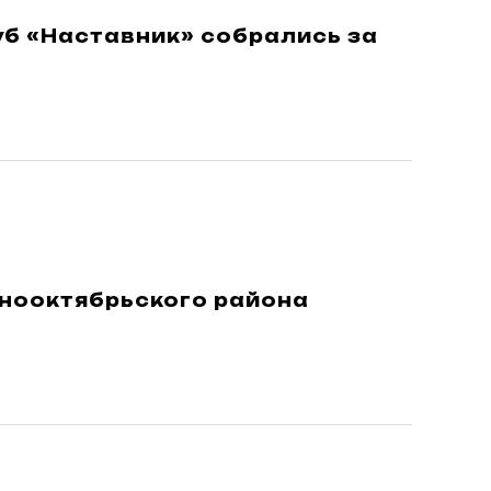
уб «Наставник» собрались за
снооктябрьского района