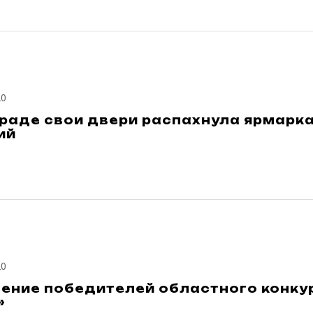
20
граде свои двери распахнула ярмарк
ий
20
ение победителей областного конку
»