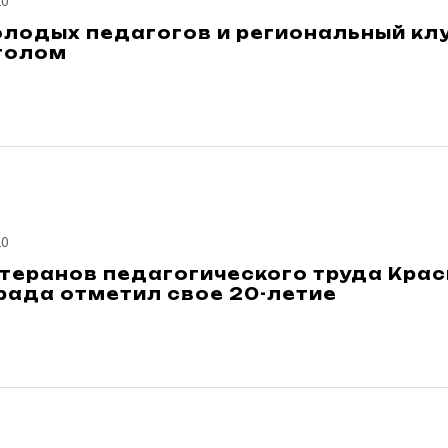
20
лодых педагогов и региональный кл
толом
20
етеранов педагогического труда Кра
рада отметил свое 20-летие